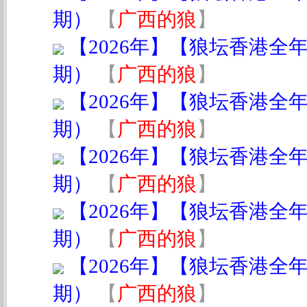
期）
【
广西的狼
】
【2026年】【狼坛香港全
期）
【
广西的狼
】
【2026年】【狼坛香港全
期）
【
广西的狼
】
【2026年】【狼坛香港全
期）
【
广西的狼
】
【2026年】【狼坛香港全
期）
【
广西的狼
】
【2026年】【狼坛香港全
期）
【
广西的狼
】