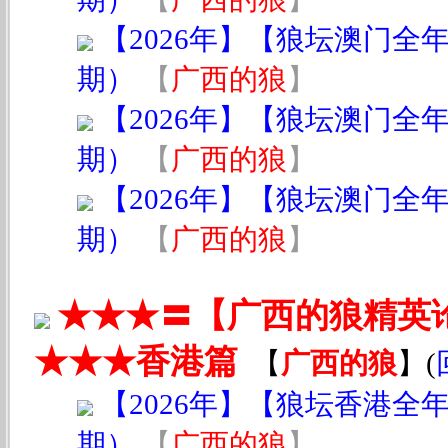
【2026年】【狼坛澳门全
期）
【
广西的狼
】
【2026年】【狼坛澳门全
期）
【
广西的狼
】
【2026年】【狼坛澳门全
期）
【
广西的狼
】
★★★〓【广西的狼精英论
★★★香港篇
【
广西的狼
】
(
【2026年】【狼坛香港全
期）
【
广西的狼
】