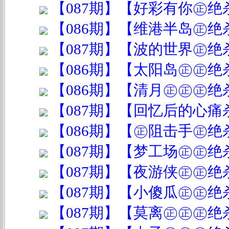
【087期】【好彩有你㊣绝
【086期】【维港半岛㊣绝
【087期】【波的世界㊣绝
【086期】【太阳岛㊣㊣绝
【086期】【清月㊣㊣㊣绝
【087期】【回忆后的心痛
【086期】【㊣阻击手㊣绝
【087期】【梦工场㊣㊣绝
【087期】【夜游侠㊣㊣绝
【087期】【小傻瓜㊣㊣绝
【087期】【莫离㊣㊣㊣绝