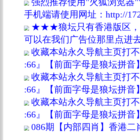
强烈推荐使用"火狐浏览器"
手机端请使用网址：http://172.87
★★★狼坛只有香港版区，
可以在我们广告位那里点进
收藏本站永久导航主页打不开论坛
:66』【前面字母是狼坛拼音
收藏本站永久导航主页打不开论坛
:66』【前面字母是狼坛拼音
收藏本站永久导航主页打不开论坛
:66』【前面字母是狼坛拼音
086期【内部四肖】香港二肖