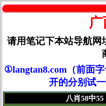
广
请用笔记下本站导航网
①langtan8.com
开的分别试一下③
八肖58中5