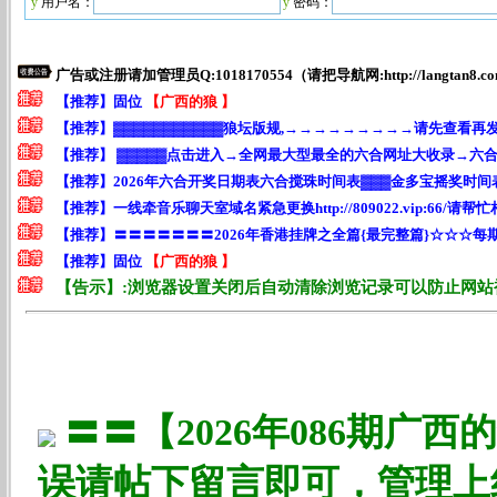
y
用户名：
y
密码：
〓〓【2026年086期广
误请帖下留言即可，管理上