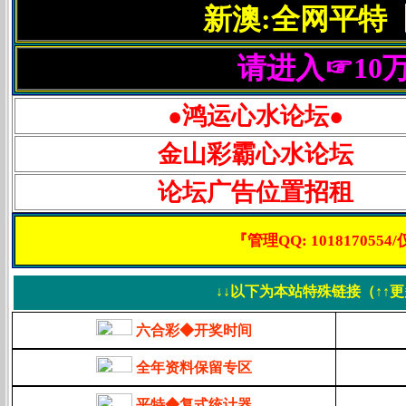
新澳:全网平特
请进入☞10
●鸿运心水论坛●
金山彩霸心水论坛
论坛广告位置招租
『管理QQ: 1018170
↓↓以下为本站特殊链接（↑↑
六合彩◆开奖时间
全年资料保留专区
平特◆复式统计器