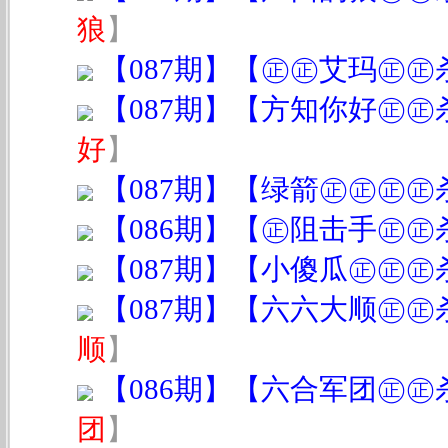
狼
】
【087期】【㊣㊣艾玛㊣㊣
【087期】【方知你好㊣㊣
好
】
【087期】【绿箭㊣㊣㊣㊣
【086期】【㊣阻击手㊣㊣
【087期】【小傻瓜㊣㊣㊣
【087期】【六六大顺㊣㊣
顺
】
【086期】【六合军团㊣㊣
团
】