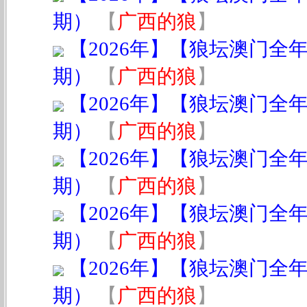
期）
【
广西的狼
】
【2026年】【狼坛澳门全
期）
【
广西的狼
】
【2026年】【狼坛澳门全
期）
【
广西的狼
】
【2026年】【狼坛澳门全
期）
【
广西的狼
】
【2026年】【狼坛澳门全
期）
【
广西的狼
】
【2026年】【狼坛澳门全
期）
【
广西的狼
】