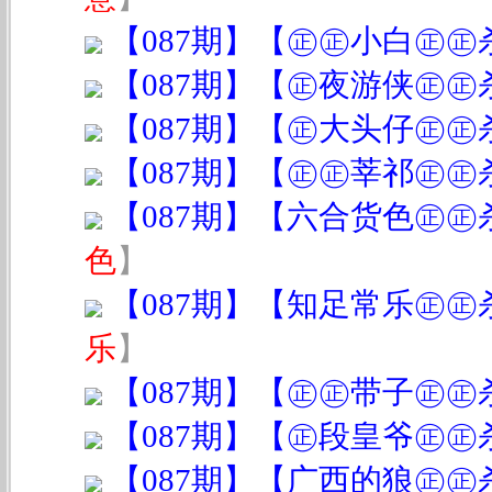
【087期】【㊣㊣小白㊣㊣
【087期】【㊣夜游侠㊣㊣
【087期】【㊣大头仔㊣㊣
【087期】【㊣㊣莘祁㊣㊣
【087期】【六合货色㊣㊣
色
】
【087期】【知足常乐㊣㊣
乐
】
【087期】【㊣㊣带子㊣㊣
【087期】【㊣段皇爷㊣㊣
【087期】【广西的狼㊣㊣