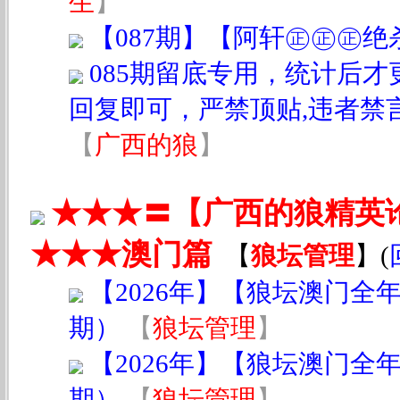
生
】
【087期】【阿轩㊣㊣㊣绝杀五码
085期留底专用，统计后
回复即可，严禁顶贴,违者禁
【
广西的狼
】
★★★〓【广西的狼精英论
★★★澳门篇
【
狼坛管理
】
(
【2026年】【狼坛澳门全
期）
【
狼坛管理
】
【2026年】【狼坛澳门全
期）
【
狼坛管理
】