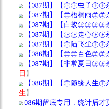
【087期】【㊣㊣虫子㊣㊣
【087期】【㊣梧桐雨㊣㊣
【087期】【白蛟㊣㊣㊣㊣
【087期】【㊣㊣走心㊣㊣
【087期】【㊣陆飞尘㊣㊣
【086期】【㊣㊣百色㊣㊣
【087期】【非常夏日㊣㊣
日
】
【086期】【㊣随缘人生㊣
生
】
086期留底专用，统计后