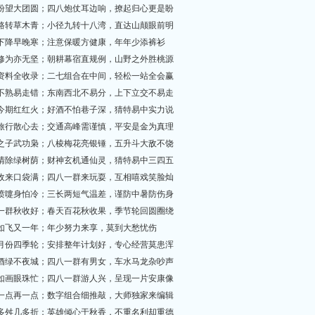
游子盼望大团圆；四八炮仗耳边响，撩起归心更是盼
峰回路转草木青；小径九转十八湾，直达山颠眼前明
气温下降早晚寒；注意保暖方健康，年年少添裤衫
虽无修为亦无坚；朝耕幕宿直规例，山野之外胜桃源
所有资料全收录；二七组合在中间，轻松一站全会赢
路况不熟易走错；东南西北不易分，上下立交不易走
二八今期红红火；好酒不怕巷子深，猜特易中实力说
出门旅行散心去；交通高峰需谨慎，平安是金为真理
仁基之子武功枭；八棱梅花亮银锤，五升斗大敌不饶
一一清除绿树荫；财神玄机通仙灵，猜特易中三四五
红包收来口袋满；四八一群来玩耍，互相嘻戏笑脸灿
鼻塞喷嚏身怕冷；三长两短气温差，谨防中暑防伤身
四八一群秋收好；春天百花秋收果，季节轮回圆圈绕
时光如飞又一年；年少努力来享，莫到大愁忧伤
十二月份四季轮；安排整年计划好，专心经营莫患浑
灯红酒绿不夜城；四八一群有男女，车水马龙杂吵声
美景如画眼珠忙；四八一群游人兴，呈现一片安康像
好运一点再一点；数字组合细推敲，大师独家来编辑
命运多舛几多折；英雄倾心于秋香，不重名利却重德