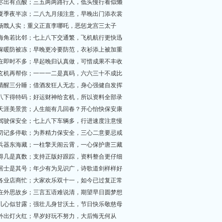
臭味尽出有点酸；三五两两路行人，低头慢行看似懒
虽是夏季夜半凉；二八九月须注意，早晚出门添衣裳
三眼杨戬人实；重义正直李哪吒，恶惩龙宫三太子
天涯海角若比邻；七上八下交通繁，飞机航行更快迅
注意保暖防被冻；早晚更冷要防范，衣衫添上被加重
中元在即时不多；早起晚归认真做，可惜成果不丰收
财神玄机再帮你；一一一二是真码，六六三十不成比
七分清醒三分睡；借酒发狂人无志，身心强健自发挥
七上八下得特码；好运财神给玄机，所以资料全部录
浪迹天涯美景赏；人生能有几回春？开心怡快保安康
小心驾驶保安全；七上八下车辆多，行进速度注意慢
中途切记多停歇；为养精力保安全，三心二意要忌戒
使之兵器东海藏；一柱擎天闹云霄，一心保护唐三藏
七七得几是真数；支持正版好跟踪，资料整合更仔细
青莲居士是其号；年少有为见识广，诗歌道剑样样好
各行各业店商忙；大家欢乐双十一，如今已过复正常
浪子在外思故乡；三言五语难说清，期望早日圆梦想
滋润儿心似甘露；强壮儿身甘沃土，节日快乐敬慈母
黑夜外出灯火红；早岁好玩不努力，大后悔无何从