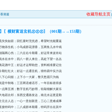
收藏导航主页
★香港篇
】〖横财富送玄机㊣㊣㊣〗（001期→→153期）
时光流失快如箭；回忆童时无忧虑，希望时光能重返
带给万物添生机；小鸟成群花漂香，五两鱼儿水中戏
两地相隔两心伤；二六左右今期看，好运常来波肖站
更有戏水在水中；四八一群人来往，高处下望一丛丛
购得桃花酒中王；好运才运帮助您，资料精准要记住
二八今期红红火；好运一点通玄机，猜特易中实力说
七上八下心闷烦；上下小一大家，整天愁眉只为钱
转眼就是中秋咯；三言两语难话尽，一年目标差得多
好运一点降五洲；数字玄机巧妙用，轻敲细解大家乐
九州大地若比邻；东西交通路发达，南北水运更是勤
行行壮元古人志；一心一意创新意，三心二意难成事
不如直接特码中；二八成群本期看，特码开出在其中