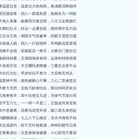
注意降温莫过贪；温差过大热伤风，鼻涕眼泪两相伴
各地景区接游客；四八一群观风景，热闹非凡一同歌
九州大地人海量；纵横四方路交错，八方儿女商旅忙
二八今期红红火；好运一点通玄机，猜特易中实力说
三番五次冷又热；雨阴天气添被单，转眼又需把日遮
辗转车程难入眠；四八一行皆憔悴，耳鸣眼花星星现
暂避高峰不会错；若能延迟一两天，大家出门更好过
仔细推敲特码看；五湖四海皆有码，运来时转终得喜
自称大圣闹天宫；天王哪吒来降服，三番五次皆不从
黑夜外出灯火红；早岁好玩不努力，大后悔无何从
空气湿度神不明；烦热难耐心不爽，三心二意难坚定
灵鹊大桥力无穷；玄机巧妙来结合，猜出特码齐欢乐
被留北海来牧羊；四十出使五九还，为保气节发白苍
好运数字五六七；一一得一不是二，正版波肖加玄机
进入其中意难离；花香鸟语世外居，隔三差五来想起
半夜仍醒睡眠误；七上八下心难定，冷水冲身热不枯
众人怀念屈原约；粽子艾叶雄黄酒，样样到期节日美
冷热交替鼻涕出；注意身体保健康，小心防范不要误