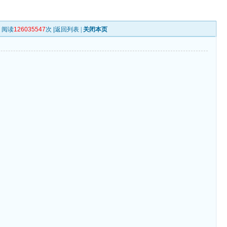
| 阅读
126035547
次 |
返回列表
|
关闭本页