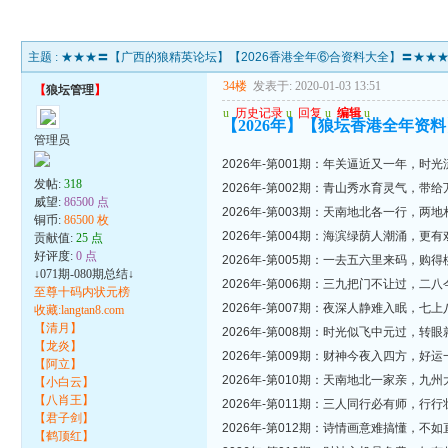
主题 :
★★★〓【广西的狼精英论坛】【2026香港全年⑥合资料大全】〓★★
34楼
发表于: 2020-01-03 13:51
【
狼坛管理
】
u
历史记录
u
回复
u
编辑
u
【2026年】【狼坛香港全年资料
管理员
2026年-第001期：年关逼近又一年，
发帖:
318
2026年-第002期：青山秀水育灵气，
威望:
86500 点
2026年-第003期：天南地北各一行，
铜币:
86500 枚
2026年-第004期：海滨绿荫人潮涌，
贡献值:
25 点
好评度:
0 点
2026年-第005期：一去五六里来码，
↓071期-080期总结↓
2026年-第006期：三九把门不让过，
至尊十码内状元榜
2026年-第007期：夜深人静难入眠，
收藏:langtan8.com
【清月】
2026年-第008期：时光似飞中元过，
【龙炎】
2026年-第009期：财神今夜入四方，
【阿立】
2026年-第010期：天南地北一家亲，
【小白云】
【八肖王】
2026年-第011期：三人同行必有师，
【君子剑】
2026年-第012期：诗情画意难搞懂，
【鹤顶红】