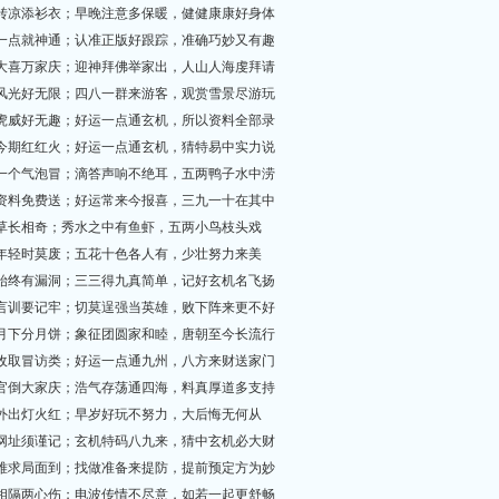
天气转凉添衫衣；早晚注意多保暖，健健康康好身体
玄机一点就神通；认准正版好跟踪，准确巧妙又有趣
春节大喜万家庆；迎神拜佛举家出，人山人海虔拜请
北国风光好无限；四八一群来游客，观赏雪景尽游玩
狐假虎威好无趣；好运一点通玄机，所以资料全部录
二八今期红红火；好运一点通玄机，猜特易中实力说
一滴一个气泡冒；滴答声响不绝耳，五两鸭子水中涝
全部资料免费送；好运常来今报喜，三九一十在其中
花万草长相奇；秀水之中有鱼虾，五两小鸟枝头戏
有几年轻时莫废；五花十色各人有，少壮努力来美
模仿始终有漏洞；三三得九真简单，记好玄机名飞扬
古人言训要记牢；切莫逞强当英雄，败下阵来更不好
全家月下分月饼；象征团圆家和睦，唐朝至今长流行
如有收取冒访类；好运一点通九州，八方来财送家门
民兴官倒大家庆；浩气存荡通四海，料真厚道多支持
黑夜外出灯火红；早岁好玩不努力，大后悔无何从
财神网址须谨记；玄机特码八九来，猜中玄机必大财
一票难求局面到；找做准备来提防，提前预定方为妙
两地相隔两心伤；电波传情不尽意，如若一起更舒畅