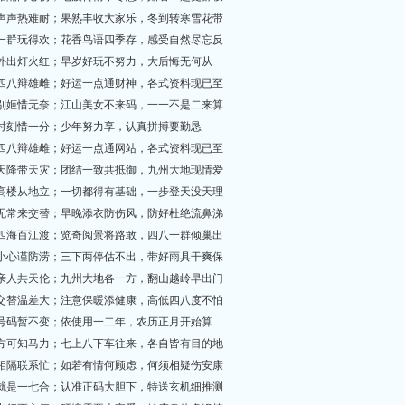
知了声声热难耐；果熟丰收大家乐，冬到转寒雪花带
四八一群玩得欢；花香鸟语四季存，感受自然尽忘反
黑夜外出灯火红；早岁好玩不努力，大后悔无何从
今期四八辩雄雌；好运一点通财神，各式资料现已至
霸王别姬惜无奈；江山美女不来码，一一不是二来算
爱惜时刻惜一分；少年努力享，认真拼搏要勤恳
今期四八辩雄雌；好运一点通网站，各式资料现已至
祸从天降带天灾；团结一致共抵御，九州大地现情爱
万丈高楼从地立；一切都得有基础，一步登天没天理
冷热无常来交替；早晚添衣防伤风，防好杜绝流鼻涕
为观四海百江渡；览奇阅景将路敢，四八一群倾巢出
出门小心谨防涝；三下两停估不出，带好雨具干爽保
为聚亲人共天伦；九州大地各一方，翻山越岭早出门
昼夜交替温差大；注意保暖添健康，高低四八度不怕
生肖号码暂不变；依使用一二年，农历正月开始算
路遥方可知马力；七上八下车往来，各自皆有目的地
两地相隔联系忙；如若有情何顾虑，何须相疑伤安康
好马就是一七合；认准正码大胆下，特送玄机细推测