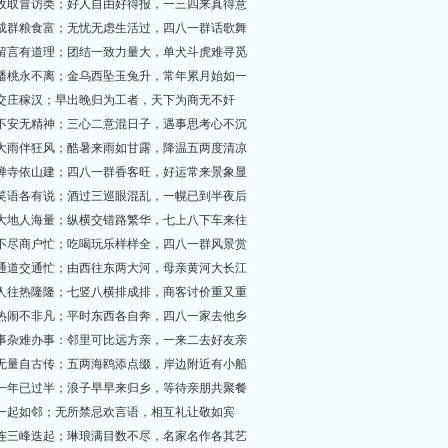
如有收取冒访类；好人自由好得报，一三四来真得意
鸡鸭成群粮食富；无忧无虑生活过，四八一群话歌舞
古人留言有道理；团结一致力量大，单犬斗虎难寻觅
长伴蟠桃永不离；金乌西坠玉兔升，常年累月始如一
实巴交庄稼汉；早出晚归为工者，天下为商无不奸
烦躁不安无精神；三心二意混日子，遇事思考心不沉
顷刻大雨伴狂风；酷暑来雨如甘露，降温五两度清凉
庄严禅寺依山建；四八一群香客旺，好运常来景象显
欢言笑语各有说；酒过三巡眼混乱，一幌已到半夜后
九州大地人海量；纵横交错路繁华，七上八下车来往
游客不尽商户忙；吃喝玩乐样样全，四八一群风景赏
南北通道交通忙；由西往东两大河，母亲黄河大长江
人来人往热隆隆；七竖八横排成排，商客讨价重又重
人多热闹不非凡；平时东西各自奔，四八一家去他乡
人多事杂难办事：邻里可比远方亲，一来二去好友亲
大海无量自古传；五两海鸥添点缀，岸边附近有小船
见证一年已过半；浪子早早来归乡，等待亲朋共聚餐
聚集一起如邻；无所禁忌欢言语，相互礼让敬如宾
接二连三峰迭起；琳琅满目数不尽，名家名作各其艺