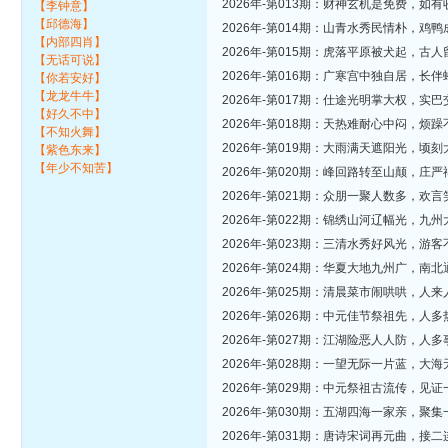
2026年-第013期：财神玄机是免费，
【李钟意】
【邱德海】
2026年-第014期：山青水秀民情朴，
【内部四肖】
2026年-第015期：虎落平原被犬起，
【无话可说】
2026年-第016期：广寒宫中独自居，
【你若安好】
【龙龙牛牛】
2026年-第017期：仕途光明掌大权，
【好久不中】
2026年-第018期：天热难耐心中闷，
【不知火舞】
2026年-第019期：大雨满天遮阳光，
【紫色东来】
【年少不知苦】
2026年-第020期：峰回路转至山颠，
2026年-第021期：众朋一聚人数多，
2026年-第022期：锦绣山河辽幅光，
2026年-第023期：三清水秀好风光，
2026年-第024期：华夏大地九州广，
2026年-第025期：清晨菜市闹哄哄，
2026年-第026期：中元佳节祭祖先，
2026年-第027期：江湖险恶人人防，
2026年-第028期：一望无际一片蓝，
2026年-第029期：中元祭祖古流传，
2026年-第030期：五湖四海一家亲，
2026年-第031期：唐诗宋词再元曲，