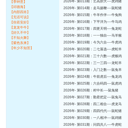
2026年- 第013期：艺高胆大----虎鸡猪
【李钟意】
【邱德海】
2026年- 第014期：走马扬鞭----鼠蛇猪
【内部四肖】
2026年- 第015期：牛羊作伴----牛兔狗
【无话可说】
2026年- 第016期：下平洋为----牛马鸡
【你若安好】
【龙龙牛牛】
2026年- 第017期：四更天明----兔龙蛇
【好久不中】
2026年- 第018期：一一独自----马羊猴
【不知火舞】
2026年- 第019期：今为六合----牛虎鸡
【紫色东来】
【年少不知苦】
2026年- 第020期：二七落选----虎蛇羊
2026年- 第021期：三十六数----虎猴鸡
2026年- 第022期：三一三四----龙蛇羊
2026年- 第023期：入门之数----鼠兔羊
2026年- 第024期：牛前虎后----兔龙鸡
2026年- 第025期：六合码四----鼠虎鸡
2026年- 第026期：村中长----鼠兔猪
2026年- 第027期：勤君把定----鼠兔马
2026年- 第028期：四二相合----虎龙马
2026年- 第029期：四四代代----鼠蛇猪
2026年- 第030期：一八相冲----鼠鸡猪
2026年- 第031期：问四共八----牛虎蛇