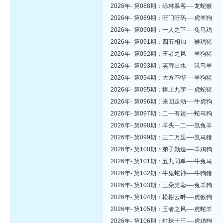
2026年- 第088期：绿林暴客----龙蛇猴
2026年- 第089期：旺门旺码----虎羊狗
2026年- 第090期：一人之下----兔马鸡
2026年- 第091期：四五相加----猴鸡猪
2026年- 第092期：王者之风----羊狗猪
2026年- 第093期：芙蓉出水----鼠马羊
2026年- 第094期：大方不惭----羊狗猪
2026年- 第095期：捧上九字----虎蛇猪
2026年- 第096期：来回走动----牛虎狗
2026年- 第097期：二一有运----蛇马狗
2026年- 第098期：羊头一二----鼠兔羊
2026年- 第099期：三二万里----鼠马猪
2026年- 第100期：弟子勤追----羊鸡狗
2026年- 第101期：五九同单----牛兔马
2026年- 第102期：牛鬼蛇神----牛狗猪
2026年- 第103期：三朵芙蓉----兔羊狗
2026年- 第104期：松榭云畔----虎猴狗
2026年- 第105期：王者之风----虎蛇羊
2026年- 第106期：红珠十三----虎鸡狗