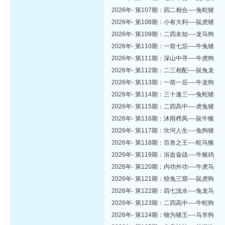
2026年- 第107期：四二相合----兔蛇猪
2026年- 第108期：小有大利----鼠虎猪
2026年- 第109期：二四未知----龙马狗
2026年- 第110期：一前七后----牛兔猪
2026年- 第111期：深山中寻----牛虎狗
2026年- 第112期：二三相配----鼠兔龙
2026年- 第113期：一前一后----牛龙狗
2026年- 第114期：三十逢三----兔蛇猪
2026年- 第115期：二四高中----虎兔猪
2026年- 第116期：沐雨栉凤----鼠牛猴
2026年- 第117期：坎坷人生----兔狗猪
2026年- 第118期：百兽之王----蛇马猴
2026年- 第119期：浴血奋战----牛猴鸡
2026年- 第120期：内功外功----牛虎马
2026年- 第121期：狡兔三窟----鼠虎狗
2026年- 第122期：四七浅水----兔龙马
2026年- 第123期：二四高中----牛蛇狗
2026年- 第124期：物为猪王----马羊狗