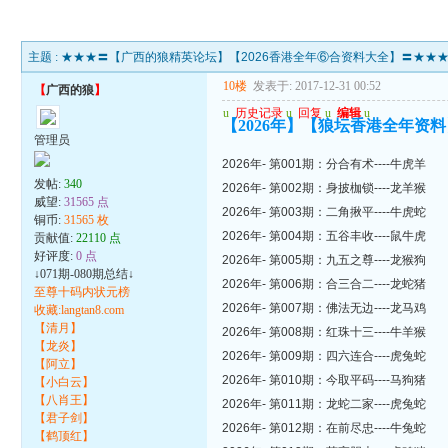
主题 :
★★★〓【广西的狼精英论坛】【2026香港全年⑥合资料大全】〓★★
10楼
发表于: 2017-12-31 00:52
【
广西的狼
】
u
历史记录
u
回复
u
编辑
u
【2026年】【狼坛香港全年资料
管理员
2026年- 第001期：分合有术----牛虎羊
发帖:
340
2026年- 第002期：身披枷锁----龙羊猴
威望:
31565 点
2026年- 第003期：二角揪平----牛虎蛇
铜币:
31565 枚
2026年- 第004期：五谷丰收----鼠牛虎
贡献值:
22110 点
好评度:
0 点
2026年- 第005期：九五之尊----龙猴狗
↓071期-080期总结↓
2026年- 第006期：合三合二----龙蛇猪
至尊十码内状元榜
2026年- 第007期：佛法无边----龙马鸡
收藏:langtan8.com
【清月】
2026年- 第008期：红珠十三----牛羊猴
【龙炎】
2026年- 第009期：四六连合----虎兔蛇
【阿立】
2026年- 第010期：今取平码----马狗猪
【小白云】
【八肖王】
2026年- 第011期：龙蛇二家----虎兔蛇
【君子剑】
2026年- 第012期：在前尽忠----牛兔蛇
【鹤顶红】