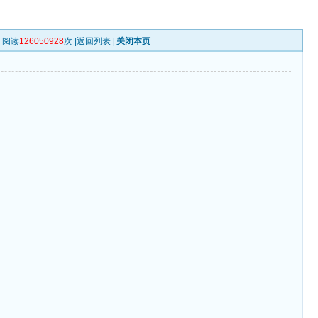
| 阅读
126050928
次 |
返回列表
|
关闭本页