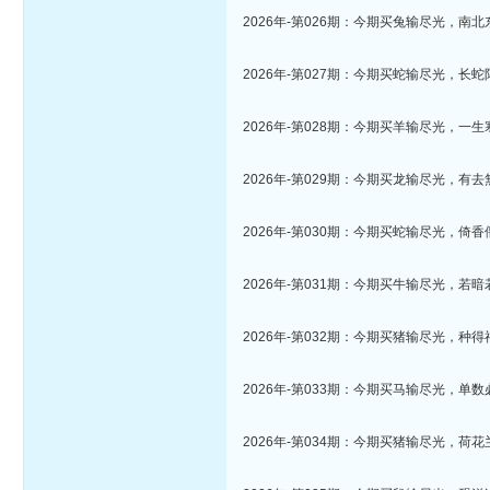
2026年-第026期：今期买兔输尽光，
2026年-第027期：今期买蛇输尽光，
2026年-第028期：今期买羊输尽光，
2026年-第029期：今期买龙输尽光，
2026年-第030期：今期买蛇输尽光，
2026年-第031期：今期买牛输尽光，
2026年-第032期：今期买猪输尽光，
2026年-第033期：今期买马输尽光，
2026年-第034期：今期买猪输尽光，