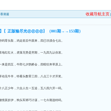
收藏导航主页
★香港篇
】〖正版输尽光㊣㊣㊣㊣〗（001期→→153期）
一头特码零头取，鸡走前后牛跟来，四已功潢合七出。
欢天喜地红红火，虎落无势是穷期，一九四九认你发。
机遇一来是四五，牛郎七夕鹊桥会，四暗狂奔草原上。
风吹草动见牛羊，特看头数零三四，八点三十才开奖。
十七十八正少年，六合人生一五追，五八四六开一码。
不爲離情莫折伊，狗头军师巧计谋，一七今期选特码。