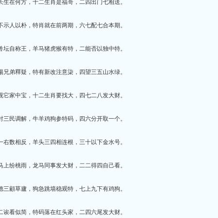
申金长生在何方，十二生肖是福哥，二四出门七相送。
良工不示人以朴，特肖就在前两期，六七配七合本期。
雄霸兽坛自称王，羊马猪虎猴有特，二能否以独中特。
斬蔡陽兄弟釋疑，特有新改注意柒，四望三五山水绿。
农民视它家中宝，十二生肖要找大，四七二八发大财。
进小对三民调解，牛羊鸡狗参特码，四六分开取一个。
一左一右数相反，羊头三四相连根，三十以下金水号。
相逢马上纷桃雨，龙马同事发大财，二二得四自己看。
劉玄德三顧草廬，狗急跳墙稳观特，七上九下有鸡狗。
酷劲二诶看似简，特码落在红头家，二四六尾发大财。