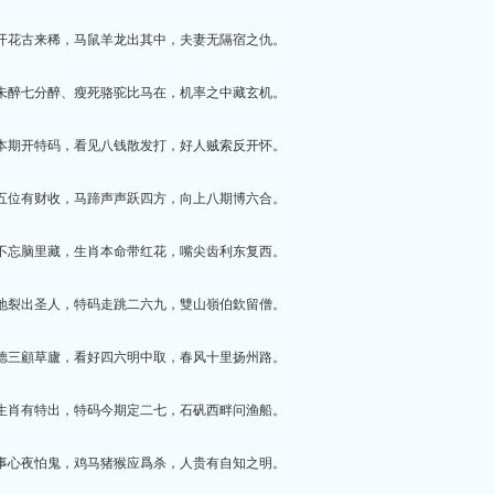
铁树开花古来稀，马鼠羊龙出其中，夫妻无隔宿之仇。
似醉未醉七分醉、瘦死骆驼比马在，机率之中藏玄机。
合双本期开特码，看见八钱散发打，好人贼索反开怀。
再博五位有财收，马蹄声声跃四方，向上八期博六合。
遇目不忘脑里藏，生肖本命带红花，嘴尖齿利东复西。
山崩地裂出圣人，特码走跳二六九，雙山嶺伯欽留僧。
劉玄德三顧草廬，看好四六明中取，春风十里扬州路。
春秋生肖有特出，特码今期定二七，石矾西畔问渔船。
做亏事心夜怕鬼，鸡马猪猴应爲杀，人贵有自知之明。