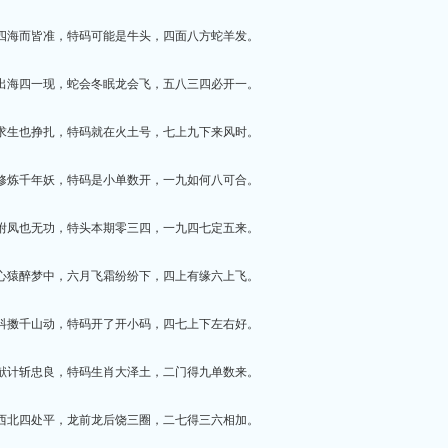
放之四海而皆准，特码可能是牛头，四面八方蛇羊发。
咬龙出海四一现，蛇会冬眠龙会飞，五八三四必开一。
一线求生也挣扎，特码就在火土号，七上九下来风时。
千年修炼千年妖，特码是小单数开，一九如何八可合。
攀龙附凤也无功，特头本期零三四，一九四七定五来。
意马心猿醉梦中，六月飞霜纷纷下，四上有缘六上飞。
扬威抖擞千山动，特码开了开小码，四七上下左右好。
奸臣献计斩忠良，特码生肖大泽土，二门得九单数来。
东风西北四处平，龙前龙后饶三圈，二七得三六相加。