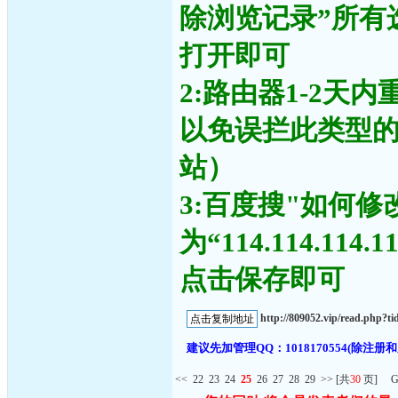
除浏览记录”所有
打开即可
2:路由器1-2天
以免误拦此类型
站）
3:百度搜"如何修
为“114.114.11
点击保存即可
http://809052.vip/read.php
建议先加管理QQ：1018170554(除
<<
22
23
24
25
26
27
28
29
>>
[共
30
页] G