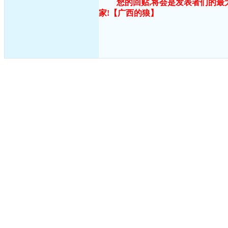
您的回贴,将会是发表者们的最
家!
【广西的狼】