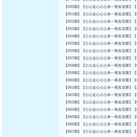
【050期】【㊣㊣走心㊣㊣杀一尾友谊赛】【1
【051期】【㊣㊣走心㊣㊣杀一尾友谊赛】【8
【052期】【㊣㊣走心㊣㊣杀一尾友谊赛】【2
【053期】【㊣㊣走心㊣㊣杀一尾友谊赛】【6
【054期】【㊣㊣走心㊣㊣杀一尾友谊赛】【7
【055期】【㊣㊣走心㊣㊣杀一尾友谊赛】【9
【056期】【㊣㊣走心㊣㊣杀一尾友谊赛】【1
【057期】【㊣㊣走心㊣㊣杀一尾友谊赛】【5
【058期】【㊣㊣走心㊣㊣杀一尾友谊赛】【0
【059期】【㊣㊣走心㊣㊣杀一尾友谊赛】【2
【060期】【㊣㊣走心㊣㊣杀一尾友谊赛】【6
【061期】【㊣㊣走心㊣㊣杀一尾友谊赛】【2
【062期】【㊣㊣走心㊣㊣杀一尾友谊赛】【9
【063期】【㊣㊣走心㊣㊣杀一尾友谊赛】【0
【064期】【㊣㊣走心㊣㊣杀一尾友谊赛】【8
【065期】【㊣㊣走心㊣㊣杀一尾友谊赛】【6
【066期】【㊣㊣走心㊣㊣杀一尾友谊赛】【4
【067期】【㊣㊣走心㊣㊣杀一尾友谊赛】【3