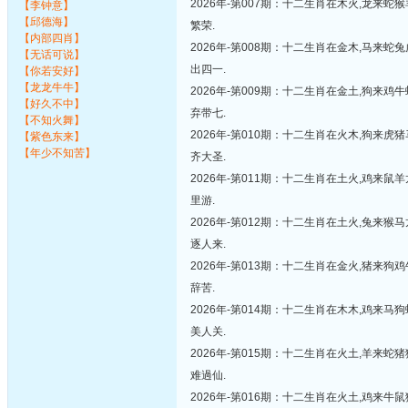
2026年-第007期：十二生肖在木火,龙来蛇
【李钟意】
【邱德海】
繁荣.
【内部四肖】
2026年-第008期：十二生肖在金木,马来蛇
【无话可说】
出四一.
【你若安好】
【龙龙牛牛】
2026年-第009期：十二生肖在金土,狗来鸡
【好久不中】
弃带七.
【不知火舞】
2026年-第010期：十二生肖在火木,狗来虎
【紫色东来】
【年少不知苦】
齐大圣.
2026年-第011期：十二生肖在土火,鸡来鼠
里游.
2026年-第012期：十二生肖在土火,兔来猴
逐人来.
2026年-第013期：十二生肖在金火,猪来狗
辞苦.
2026年-第014期：十二生肖在木木,鸡来马
美人关.
2026年-第015期：十二生肖在火土,羊来蛇
难過仙.
2026年-第016期：十二生肖在火土,鸡来牛