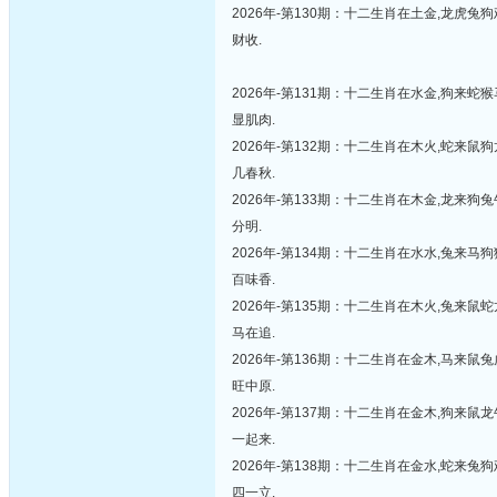
2026年-第130期：十二生肖在土金,龙虎兔
财收.
2026年-第131期：十二生肖在水金,狗来蛇
显肌肉.
2026年-第132期：十二生肖在木火,蛇来鼠
几春秋.
2026年-第133期：十二生肖在木金,龙来狗
分明.
2026年-第134期：十二生肖在水水,兔来马
百味香.
2026年-第135期：十二生肖在木火,兔来鼠
马在追.
2026年-第136期：十二生肖在金木,马来鼠
旺中原.
2026年-第137期：十二生肖在金木,狗来鼠
一起来.
2026年-第138期：十二生肖在金水,蛇来兔
四一立.