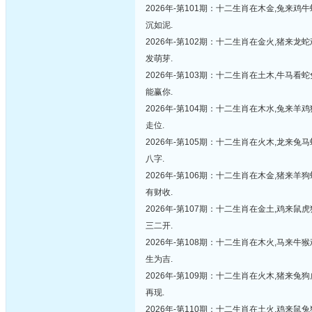
2026年-第101期：十二生肖在木金,兔来鸡
沉如泥.
2026年-第102期：十二生肖在金火,猪来龙
发萌芽.
2026年-第103期：十二生肖在土木,牛马看
能赢你.
2026年-第104期：十二生肖在木水,兔来羊
走位.
2026年-第105期：十二生肖在火木,龙来兔
八字.
2026年-第106期：十二生肖在木金,猪来羊
有财收.
2026年-第107期：十二生肖在金土,鸡来鼠
三二开.
2026年-第108期：十二生肖在木火,马来牛
生为吉.
2026年-第109期：十二生肖在火木,猪来兔
再现.
2026年-第110期：十二生肖在土火,鸡来鼠