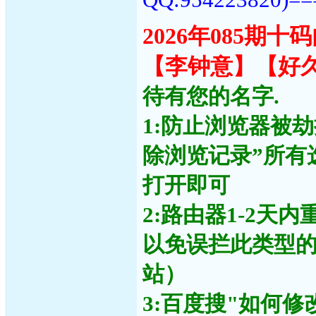
2026年085期
【李钟意】【好
待有您的名字.
1:防止浏览器被
除浏览记录”所有
打开即可
2:路由器1-2天
以免误拦此类型
站）
3:百度搜"如何修