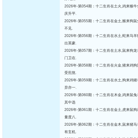
2026年-第054期：十二生肖在土火,鸡来猴
庆升平.
2026年-第055期：十二生肖在金土,猴来狗
不见.
2026年-第056期：十二生肖在水土,蛇来马
出英豪.
2026年-第057期：十二生肖在土水,鼠来狗
门卫在.
2026年-第058期：十二生肖在火金,猪来鸡
受煎熬.
2026年-第059期：十二生肖在水土,狗来鸡
弃亦一.
2026年-第060期：十二生肖在木金,鸡来鼠
其中选
2026年-第061期：十二生肖在金土,虎来鼠
量度八.
2026年-第062期：十二生肖在金木,鼠来猪
有玄机.