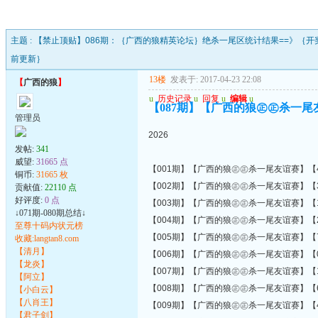
主题 :
【禁止顶贴】086期：｛广西的狼精英论坛｝绝杀一尾区统计结果==》｛开
前更新｝
13楼
发表于: 2017-04-23 22:08
【
广西的狼
】
u
历史记录
u
回复
u
编辑
u
【087期】【广西的狼㊣㊣杀一尾友
管理员
2026
发帖:
341
威望:
31665 点
【001期】【广西的狼㊣㊣杀一尾友谊赛】【4
铜币:
31665 枚
【002期】【广西的狼㊣㊣杀一尾友谊赛】【3
贡献值:
22110 点
好评度:
0 点
【003期】【广西的狼㊣㊣杀一尾友谊赛】【1
↓071期-080期总结↓
【004期】【广西的狼㊣㊣杀一尾友谊赛】【2
至尊十码内状元榜
【005期】【广西的狼㊣㊣杀一尾友谊赛】【7
收藏:langtan8.com
【清月】
【006期】【广西的狼㊣㊣杀一尾友谊赛】【0
【龙炎】
【007期】【广西的狼㊣㊣杀一尾友谊赛】【1
【阿立】
【008期】【广西的狼㊣㊣杀一尾友谊赛】【6
【小白云】
【八肖王】
【009期】【广西的狼㊣㊣杀一尾友谊赛】【4
【君子剑】