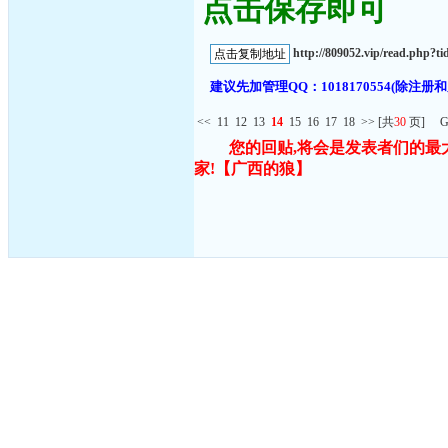
点击保存即可
http://809052.vip/read.php
建议先加管理QQ：1018170554(除
<<
11
12
13
14
15
16
17
18
>>
[共
30
页] G
您的回贴,将会是发表者们的最
家!
【广西的狼】