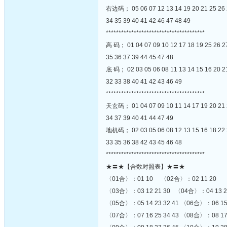
右边码； 05 06 07 12 13 14 19 20 21 25 26 
34 35 39 40 41 42 46 47 48 49
***************************************
高 码； 01 04 07 09 10 12 17 18 19 25 26 2
35 36 37 39 44 45 47 48
底 码； 02 03 05 06 08 11 13 14 15 16 20 2
32 33 38 40 41 42 43 46 49
***************************************
天玄码； 01 04 07 09 10 11 14 17 19 20 21 
34 37 39 40 41 44 47 49
地机码； 02 03 05 06 08 12 13 15 16 18 22 
33 35 36 38 42 43 45 46 48
***************************************
★〓★【合数对照表】★〓★
〈01合〉：01 10 〈02合〉：02 11 20
〈03合〉：03 12 21 30 〈04合〉：04 13 22
〈05合〉：05 14 23 32 41 〈06合〉：06 15 
〈07合〉：07 16 25 34 43 〈08合〉：08 17 