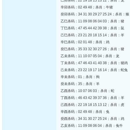
己卯杀码：22 19 18 15 13 12；杀肖：龙
辛卯杀码：02 49 48；杀肖：牛猪
癸卯杀码：34 31 30 29 27 25 24；杀肖：猴
乙巳杀码：11 09 08 06 04 03；杀肖：猪
丁巳杀码：47 45 44 42 39 38；杀肖：鼠
己巳杀码：23 21 20 18 15 14；杀肖：羊
辛巳杀码：02 01 48；杀肖：鸡
癸巳杀码：35 33 32 30 27 26；杀肖：猪
乙未杀码：11 10 07 05 04；杀肖：龙
丁未杀码：47 46 43 41 40 38；杀肖：猪鸡
己未杀码：23 22 19 17 16 14；杀肖：蛇兔
辛未杀码：01；杀肖：狗
癸未杀码：35；杀肖：羊
乙酉杀码：10 07 06 03；杀肖：蛇
丁酉杀码：46 43 42 39 37 36；杀肖：羊
己酉杀码：22 19 18 15 13 12；杀肖：虎
辛酉杀码：02 49 48；杀肖：兔
癸酉杀码：34 31 30 27 25 24；杀肖：鸡
乙亥杀码：11 09 08 06 04；杀肖：兔牛