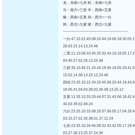
龙：东南=七赤 蛇：东南=七赤
马：南方=三碧 羊：西南=五黄
猴：西南=五黄 鸡：西方=一白
狗：西北=九紫 猪：西北=九紫
~~~~~~~~~~~~~~~~~~~~~~~~~~~~~~~
一白:47.10.22.45.08.20.44.19.06.18.30.05.1
28.03.15.14.13.24.48
二黑:11.10.09.33.45.20.32.44.19.18.05.17.2
04.40.27.02.26.13.25.48
三碧:35.10.46.21.20.44.19.06.18.05.29.41.0
15.02.14.38.13.25.12.24.48
四绿:23.35.10.22.34.33.45.08.20.44.19.43.0
18.05.41.04.03.39.02.26.38.13.25.12
五黄:11.35.10.33.20.44.07.31.43.06.18.42.4
40.03.39.02.49.24
六白:23.35.10.33.08.20.07.06.05.17.04.28.4
03.15.27.02.26.38.01.37.12.24
七赤:23.35.10.34.46.09.32.43.42.05.17.29.4
03.27.38.13.25.37.24.36