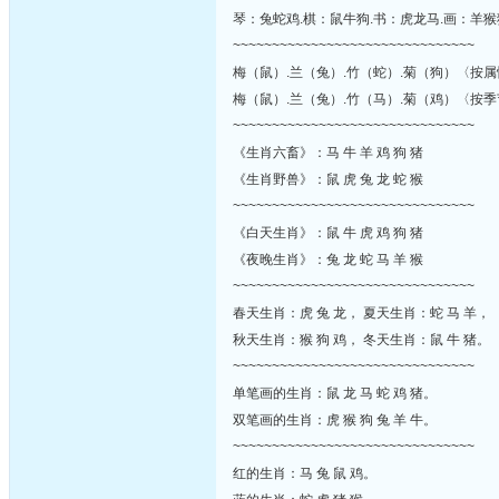
琴：兔蛇鸡.棋：鼠牛狗.书：虎龙马.画：羊猴
~~~~~~~~~~~~~~~~~~~~~~~~~~~~~~~
梅（鼠）.兰（兔）.竹（蛇）.菊（狗）〈按
梅（鼠）.兰（兔）.竹（马）.菊（鸡）〈按
~~~~~~~~~~~~~~~~~~~~~~~~~~~~~~~
《生肖六畜》：马 牛 羊 鸡 狗 猪
《生肖野兽》：鼠 虎 兔 龙 蛇 猴
~~~~~~~~~~~~~~~~~~~~~~~~~~~~~~~
《白天生肖》：鼠 牛 虎 鸡 狗 猪
《夜晚生肖》：兔 龙 蛇 马 羊 猴
~~~~~~~~~~~~~~~~~~~~~~~~~~~~~~~
春天生肖：虎 兔 龙， 夏天生肖：蛇 马 羊，
秋天生肖：猴 狗 鸡， 冬天生肖：鼠 牛 猪。
~~~~~~~~~~~~~~~~~~~~~~~~~~~~~~~
单笔画的生肖：鼠 龙 马 蛇 鸡 猪。
双笔画的生肖：虎 猴 狗 兔 羊 牛。
~~~~~~~~~~~~~~~~~~~~~~~~~~~~~~~
红的生肖：马 兔 鼠 鸡。