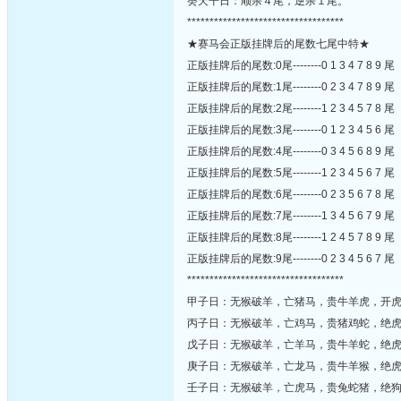
癸天干日：顺杀４尾，逆杀１尾。
***********************************
★赛马会正版挂牌后的尾数七尾中特★
正版挂牌后的尾数:0尾--------0 1 3 4 7 8 9 尾
正版挂牌后的尾数:1尾--------0 2 3 4 7 8 9 尾
正版挂牌后的尾数:2尾--------1 2 3 4 5 7 8 尾
正版挂牌后的尾数:3尾--------0 1 2 3 4 5 6 尾
正版挂牌后的尾数:4尾--------0 3 4 5 6 8 9 尾
正版挂牌后的尾数:5尾--------1 2 3 4 5 6 7 尾
正版挂牌后的尾数:6尾--------0 2 3 5 6 7 8 尾
正版挂牌后的尾数:7尾--------1 3 4 5 6 7 9 尾
正版挂牌后的尾数:8尾--------1 2 4 5 7 8 9 尾
正版挂牌后的尾数:9尾--------0 2 3 4 5 6 7 尾
***********************************
甲子日：无猴破羊，亡猪马，贵牛羊虎，开
丙子日：无猴破羊，亡鸡马，贵猪鸡蛇，绝
戊子日：无猴破羊，亡羊马，贵牛羊蛇，绝
庚子日：无猴破羊，亡龙马，贵牛羊猴，绝
壬子日：无猴破羊，亡虎马，贵兔蛇猪，绝