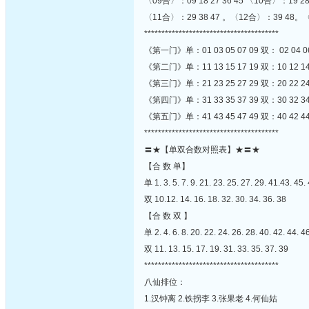
〈09合〉：09 18 27 36 45 〈10合〉：19 28 
〈11合〉：29 38 47 。〈12合〉：39 48。
***************************************
《第一门》单：01 03 05 07 09 双： 02 04 06
《第二门》单：11 13 15 17 19 双：10 12 14 
《第三门》单：21 23 25 27 29 双：20 22 24 
《第四门》单：31 33 35 37 39 双：30 32 34 
《第五门》单：41 43 45 47 49 双：40 42 44 
***************************************
〓★【单双合数对照表】★〓★
【合 数 单】
单 1. 3. 5. 7. 9. 21. 23. 25. 27. 29. 41.43. 45.
双 10.12. 14. 16. 18. 32. 30. 34. 36. 38
【合 数 双 】
单 2. 4. 6. 8. 20. 22. 24. 26. 28. 40. 42. 44. 4
双 11. 13. 15. 17. 19. 31. 33. 35. 37. 39
***************************************
八仙排位：
1.汉钟离 2.铁拐李 3.张果老 4.何仙姑