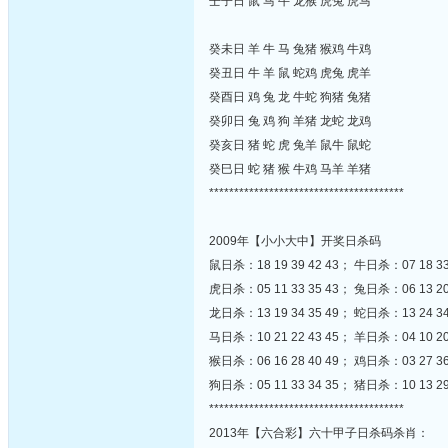
壬子日 鼠 马 牛 龙猴 虎兔 虎马
癸未日 羊 牛 马 兔猪 猴鸡 牛鸡
癸丑日 牛 羊 鼠 蛇鸡 虎兔 虎羊
癸酉日 鸡 兔 龙 牛蛇 狗猪 兔猪
癸卯日 兔 鸡 狗 羊猪 龙蛇 龙鸡
癸亥日 猪 蛇 虎 兔羊 鼠牛 鼠蛇
癸巳日 蛇 猪 猴 牛鸡 马羊 羊猪
***************************************
2009年【小小大中】开奖日杀码
鼠日杀：18 19 39 42 43； 牛日杀：07 18 33
虎日杀：05 11 33 35 43； 兔日杀：06 13 20
龙日杀：13 19 34 35 49； 蛇日杀：13 24 34
马日杀：10 21 22 43 45； 羊日杀：04 10 20
猴日杀：06 16 28 40 49； 鸡日杀：03 27 36
狗日杀：05 11 33 34 35； 猪日杀：10 13 29 
***************************************
2013年【六合彩】六十甲子日杀码杀肖：