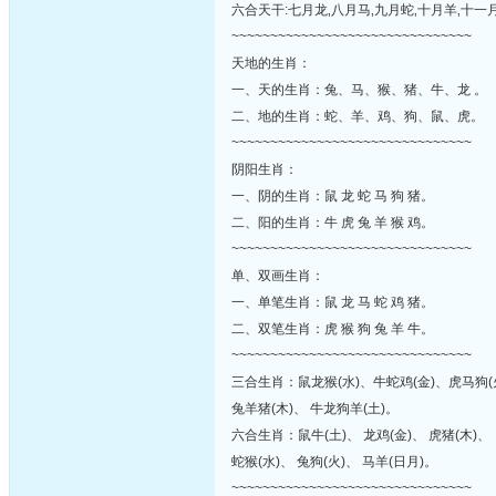
六合天干:七月龙‚八月马‚九月蛇‚十月羊‚十一
~~~~~~~~~~~~~~~~~~~~~~~~~~~~~~~
天地的生肖：
一、天的生肖：兔、马、猴、猪、牛、龙 。
二、地的生肖：蛇、羊、鸡、狗、鼠、虎。
~~~~~~~~~~~~~~~~~~~~~~~~~~~~~~~
阴阳生肖：
一、阴的生肖：鼠 龙 蛇 马 狗 猪。
二、阳的生肖：牛 虎 兔 羊 猴 鸡。
~~~~~~~~~~~~~~~~~~~~~~~~~~~~~~~
单、双画生肖：
一、单笔生肖：鼠 龙 马 蛇 鸡 猪。
二、双笔生肖：虎 猴 狗 兔 羊 牛。
~~~~~~~~~~~~~~~~~~~~~~~~~~~~~~~
三合生肖：鼠龙猴(水)、牛蛇鸡(金)、虎马狗(
兔羊猪(木)、 牛龙狗羊(土)。
六合生肖：鼠牛(土)、 龙鸡(金)、 虎猪(木)、
蛇猴(水)、 兔狗(火)、 马羊(日月)。
~~~~~~~~~~~~~~~~~~~~~~~~~~~~~~~