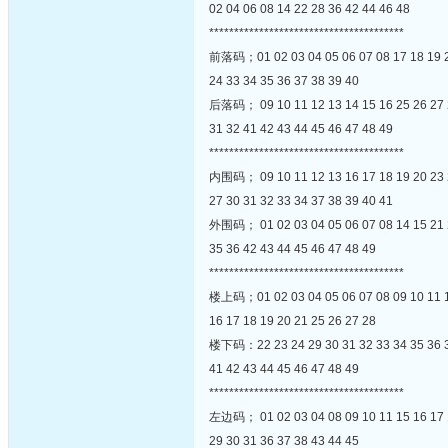
02 04 06 08 14 22 28 36 42 44 46 48
***************************************
前落码；01 02 03 04 05 06 07 08 17 18 19 2
24 33 34 35 36 37 38 39 40
后落码； 09 10 11 12 13 14 15 16 25 26 27 
31 32 41 42 43 44 45 46 47 48 49
***************************************
内围码； 09 10 11 12 13 16 17 18 19 20 23 
27 30 31 32 33 34 37 38 39 40 41
外围码； 01 02 03 04 05 06 07 08 14 15 21 
35 36 42 43 44 45 46 47 48 49
***************************************
楼上码；01 02 03 04 05 06 07 08 09 10 11 1
16 17 18 19 20 21 25 26 27 28
楼下码：22 23 24 29 30 31 32 33 34 35 36 3
41 42 43 44 45 46 47 48 49
***************************************
左边码； 01 02 03 04 08 09 10 11 15 16 17 
29 30 31 36 37 38 43 44 45