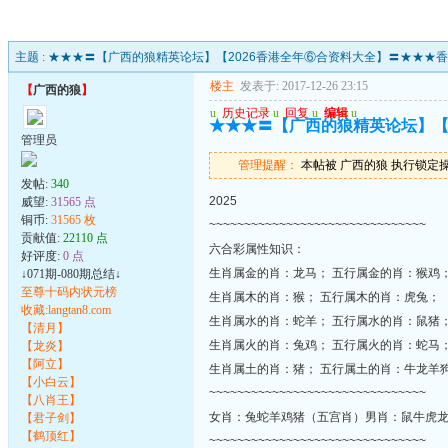
主题 :
★★★〓【广西的狼精英论坛】【2026香港全年⑥合资料大全】〓★★★
楼主
发表于: 2017-12-26 23:15
【
广西的狼
】
u
历史记录
u
回复
u
编辑
u
★★★〓【广西的狼精英论坛】【
管理员
管理提醒：
本帖被 广西的狼 执行锁定操作(2
发帖:
340
2025
威望:
31565 点
铜币:
31565 枚
~~~~~~~~~~~~~~~~~~~~~~~~~~~~~~~
贡献值:
22110 点
六合彩属性知识：
好评度:
0 点
生肖属金的肖：龙马； 五行属金的肖：猴鸡
↓071期-080期总结↓
至尊十码内状元榜
生肖属木的肖：猴； 五行属木的肖：虎兔；
收藏:langtan8.com
生肖属水的肖：蛇羊； 五行属水的肖：鼠猪
【清月】
生肖属火的肖：兔鸡； 五行属火的肖：蛇马
【龙炎】
【阿立】
生肖属土的肖：猪； 五行属土的肖：牛龙羊
【小白云】
~~~~~~~~~~~~~~~~~~~~~~~~~~~~~~~
【八肖王】
女肖：兔蛇羊鸡猪（五宫肖）男肖：鼠牛虎
【君子剑】
【鹤顶红】
~~~~~~~~~~~~~~~~~~~~~~~~~~~~~~~