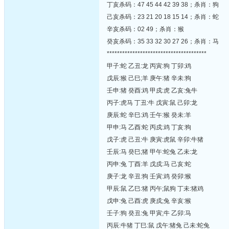
丁亥杀码：47 45 44 42 39 38；杀肖：狗
己亥杀码：23 21 20 18 15 14；杀肖：蛇
辛亥杀码：02 49；杀肖：猴
癸亥杀码：35 33 32 30 27 26；杀肖：马
***************************************
甲子:蛇 乙丑:龙 丙寅:狗 丁卯:鸡
戊辰:猴 己巳;羊 庚午:猪 辛未:狗
壬申:猪 癸酉:鸡 甲戍:虎 乙亥:兔牛
丙子:虎马 丁丑:牛 戊寅:鼠 己卯:龙
庚辰:蛇 辛巳:鸡 壬午:猴 癸未:羊
甲申:马 乙酉:蛇 丙戍:鸡 丁亥:狗
戊子:虎 己丑:牛 庚寅:虎鼠 辛卯:牛猪
壬辰:马 癸巳;猪 甲午:蛇兔 乙未:龙
丙申:兔 丁酉:羊 戊戍:马 己亥:蛇
庚子:龙 辛丑:狗 壬寅:鸡 癸卯:猴
甲辰:鼠 乙巳:猪 丙午;鼠狗 丁未:猪鸡
戊申:兔 己酉:虎 庚戍;兔 辛亥:猴
壬子:狗 癸丑:兔 甲寅;牛 乙卯:马
丙辰:牛猪 丁巳:鼠 戊午:猪兔 己未:蛇兔