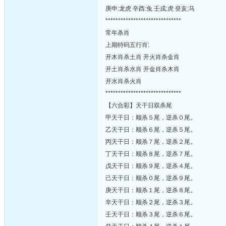
庚申:龙虎 辛酉:兔 壬戍:虎 癸亥;马
******************************
常年杀肖
上期特码五行肖:
开木肖杀土肖 开火肖杀金肖
开土肖杀水肖 开金肖杀木肖
开水肖杀火肖
******************************
【六合彩】天干日双杀尾
甲天干日：顺杀５尾，逆杀０尾。
乙天干日：顺杀６尾，逆杀５尾。
丙天干日：顺杀７尾，逆杀２尾。
丁天干日：顺杀８尾，逆杀７尾。
戊天干日：顺杀９尾，逆杀４尾。
己天干日：顺杀０尾，逆杀９尾。
庚天干日：顺杀１尾，逆杀８尾。
辛天干日：顺杀２尾，逆杀３尾。
壬天干日：顺杀３尾，逆杀６尾。