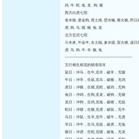
鸡. 牛. 蛇. 兔. 龙 . 狗. 猴
西方白虎七宿:
奎木狼‚ 娄金狗‚ 胃土雉‚ 壁水蝓‚ 觜火猴‚ 昂日
虎. 狗. 马. 猪. 猴. 兔. 龙
北方玄武七宿:
斗木豸‚ 牛金牛‚ 女土蝠‚ 参水猿‚ 室火猪‚ 虚日
虎. 马. 狗. 牛. 羊. 猴. 兔
~~~~~~~~~~~~~~~~~~~~~~~~~~~~~~~
五行相生相克的精准排肖
鼠日：冲马，生牛‚克羊，破羊，无猴
牛日：冲羊，生鼠‚克马，破猴，无鸡
虎日：冲猴，生猪‚克蛇，破鸡，无狗
兔日：冲鸡，生狗‚克龙，破狗，无猪
龙日：冲狗，生鸡‚克兔，破猪，无鼠
蛇日：冲猪，生猴‚克虎，破鼠，无牛
马日：冲鼠，生羊‚克牛，破牛，无虎
羊日：冲牛，生马‚克鼠，破虎，无兔
猴日：冲虎，生蛇‚克猪，破兔，无龙