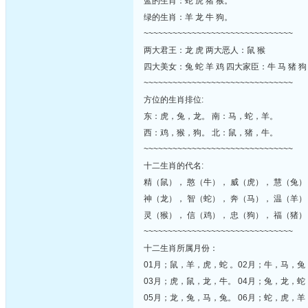
蓝的生肖：蛇 虎 猪 猴。
绿的生肖：羊 龙 牛 狗。
~~~~~~~~~~~~~~~~~~~~~~~~~~~~~~~
两大君王：龙 虎 两大恶人：鼠 猴
四大美女：兔 蛇 羊 鸡 四大家臣：牛 马 猪 狗
~~~~~~~~~~~~~~~~~~~~~~~~~~~~~~~
方位的生肖排位:
东：虎，兔，龙。 南：马，蛇，羊。
西：鸡，猴，狗。 北：鼠，猪，牛。
~~~~~~~~~~~~~~~~~~~~~~~~~~~~~~~
十二生肖的代名:
精（鼠）， 憨（牛）， 威（虎）， 慧（兔）
神（龙）， 智（蛇）， 奔（马）， 温（羊）
灵（猴）， 信（鸡）， 忠（狗）， 福（猪）
~~~~~~~~~~~~~~~~~~~~~~~~~~~~~~~
十二生肖所属月份：
01月；鼠，羊，虎，蛇 。02月；牛，马，兔
03月；虎，鼠，龙，牛。 04月；兔，龙，蛇
05月；龙，兔，马，兔。 06月；蛇，虎，羊