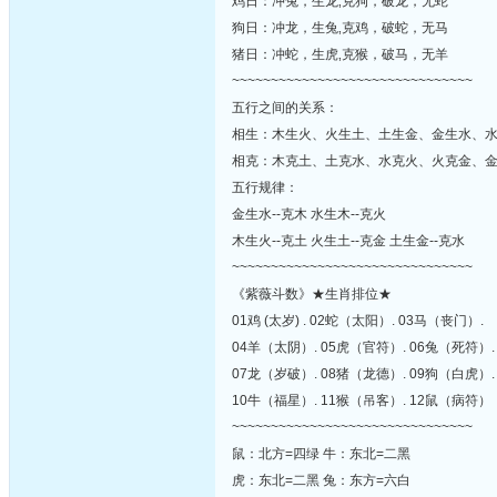
鸡日：冲兔，生龙‚克狗，破龙，无蛇
狗日：冲龙，生兔‚克鸡，破蛇，无马
猪日：冲蛇，生虎‚克猴，破马，无羊
~~~~~~~~~~~~~~~~~~~~~~~~~~~~~~~
五行之间的关系：
相生：木生火、火生土、土生金、金生水、
相克：木克土、土克水、水克火、火克金、
五行规律：
金生水--克木 水生木--克火
木生火--克土 火生土--克金 土生金--克水
~~~~~~~~~~~~~~~~~~~~~~~~~~~~~~~
《紫薇斗数》★生肖排位★
01鸡 (太岁) . 02蛇（太阳）. 03马（丧门）.
04羊（太阴）. 05虎（官符）. 06兔（死符）.
07龙（岁破）. 08猪（龙德）. 09狗（白虎）.
10牛（福星）. 11猴（吊客）. 12鼠（病符）
~~~~~~~~~~~~~~~~~~~~~~~~~~~~~~~
鼠：北方=四绿 牛：东北=二黑
虎：东北=二黑 兔：东方=六白