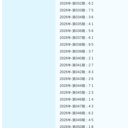
2026年-第032期：6 2
2026年-第033期：7 5
2026年-第034期：3 6
2026年-第035期：4 1
2026年-第036期：5 6
2026年-第037期：6 1
2026年-第038期：9 5
2026年-第039期：3 7
2026年-第040期：2 1
2026年-第041期：2 7
2026年-第042期：8 3
2026年-第043期：2 6
2026年-第044期：7 1
2026年-第045期：2 3
2026年-第046期：1 4
2026年-第047期：4 3
2026年-第048期：6 2
2026年-第049期：4 5
2026年-第050期：1 8