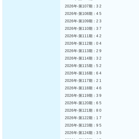
2026年-第107期：3 2
2026年-第108期：4 5
2026年-第109期：2 3
2026年-第110期：3 7
2026年-第111期：4 2
2026年-第112期：0 4
2026年-第113期：2 9
2026年-第114期：3 2
2026年-第115期：5 2
2026年-第116期：6 4
2026年-第117期：2 1
2026年-第118期：4 6
2026年-第119期：3 9
2026年-第120期：6 5
2026年-第121期：8 0
2026年-第122期：1 7
2026年-第123期：9 5
2026年-第124期：3 5