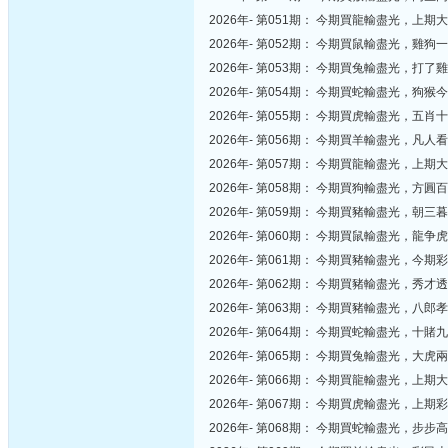
2026年- 第051期： 今期買龍輸盡光，
2026年- 第052期： 今期買鼠輸盡光，
2026年- 第053期： 今期買兔輸盡光，
2026年- 第054期： 今期買蛇輸盡光，
2026年- 第055期： 今期買虎輸盡光，
2026年- 第056期： 今期買羊輸盡光，
2026年- 第057期： 今期買龍輸盡光，
2026年- 第058期： 今期買狗輸盡光，
2026年- 第059期： 今期買豬輸盡光，
2026年- 第060期： 今期買鼠輸盡光，
2026年- 第061期： 今期買豬輸盡光，
2026年- 第062期： 今期買豬輸盡光，
2026年- 第063期： 今期買豬輸盡光，
2026年- 第064期： 今期買蛇輸盡光，
2026年- 第065期： 今期買兔輸盡光，
2026年- 第066期： 今期買龍輸盡光，
2026年- 第067期： 今期買虎輸盡光，
2026年- 第068期： 今期買蛇輸盡光，