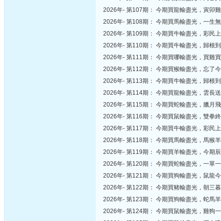
2026年- 第107期： 今期買龍輸盡光，
2026年- 第108期： 今期買馬輸盡光，
2026年- 第109期： 今期買牛輸盡光，
2026年- 第110期： 今期買牛輸盡光，
2026年- 第111期： 今期買哪輸盡光，
2026年- 第112期： 今期買猴輸盡光，
2026年- 第113期： 今期買牛輸盡光，
2026年- 第114期： 今期買龍輸盡光，
2026年- 第115期： 今期買蛇輸盡光，
2026年- 第116期： 今期買鼠輸盡光，
2026年- 第117期： 今期買牛輸盡光，
2026年- 第118期： 今期買馬輸盡光，
2026年- 第119期： 今期買羊輸盡光，
2026年- 第120期： 今期買蛇輸盡光，
2026年- 第121期： 今期買狗輸盡光，
2026年- 第122期： 今期買豬輸盡光，
2026年- 第123期： 今期買狗輸盡光，
2026年- 第124期： 今期買鼠輸盡光，