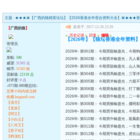
主题 :
★★★〓【广西的狼精英论坛】【2026香港全年⑥合资料大全】〓★★★
4楼
发表于: 2017-12-26 23:29
【
广西的狼
】
u
历史记录
u
回复
u
编辑
u
【2026年】【狼坛香港全年资料】
管理员
2026年- 第001期： 今期買龍輸盡光，
发帖:
340
2026年- 第002期： 今期買羊輸盡光，
威望:
31565 点
2026年- 第003期： 今期買鼠輸盡光，
铜币:
31565 枚
2026年- 第004期： 今期買馬輸盡光，
贡献值:
22110 点
好评度:
0 点
2026年- 第005期： 今期買羊輸盡光，
↓071期-080期总结↓
2026年- 第006期： 今期買兔輸盡光，
至尊十码内状元榜
2026年- 第007期： 今期買牛輸盡光，
收藏:langtan8.com
【清月】
2026年- 第008期： 今期買猴輸盡光，
【龙炎】
2026年- 第009期： 今期買羊輸盡光，
【阿立】
2026年- 第010期： 今期買牛輸盡光，
【小白云】
【八肖王】
2026年- 第011期： 今期買羊輸盡光，
【君子剑】
2026年- 第012期： 今期買牛輸盡光，
【鹤顶红】