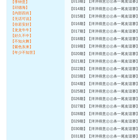
【013期】【洋洋得意㊣㊣杀一尾友谊赛】【
【李钟意】
【邱德海】
【014期】【洋洋得意㊣㊣杀一尾友谊赛】【
【内部四肖】
【015期】【洋洋得意㊣㊣杀一尾友谊赛】【
【无话可说】
【016期】【洋洋得意㊣㊣杀一尾友谊赛】【
【你若安好】
【龙龙牛牛】
【017期】【洋洋得意㊣㊣杀一尾友谊赛】【
【好久不中】
【018期】【洋洋得意㊣㊣杀一尾友谊赛】【
【不知火舞】
【019期】【洋洋得意㊣㊣杀一尾友谊赛】【
【紫色东来】
【年少不知苦】
【020期】【洋洋得意㊣㊣杀一尾友谊赛】【
【021期】【洋洋得意㊣㊣杀一尾友谊赛】【
【022期】【洋洋得意㊣㊣杀一尾友谊赛】【
【023期】【洋洋得意㊣㊣杀一尾友谊赛】【
【024期】【洋洋得意㊣㊣杀一尾友谊赛】【
【025期】【洋洋得意㊣㊣杀一尾友谊赛】【
【026期】【洋洋得意㊣㊣杀一尾友谊赛】【
【027期】【洋洋得意㊣㊣杀一尾友谊赛】【
【028期】【洋洋得意㊣㊣杀一尾友谊赛】【
【029期】【洋洋得意㊣㊣杀一尾友谊赛】【
【030期】【洋洋得意㊣㊣杀一尾友谊赛】【
【031期】【洋洋得意㊣㊣杀一尾友谊赛】【