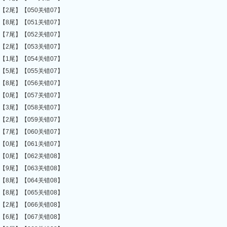
2尾】【050关错07】
8尾】【051关错07】
7尾】【052关错07】
2尾】【053关错07】
1尾】【054关错07】
5尾】【055关错07】
8尾】【056关错07】
0尾】【057关错07】
3尾】【058关错07】
2尾】【059关错07】
7尾】【060关错07】
0尾】【061关错07】
0尾】【062关错08】
9尾】【063关错08】
8尾】【064关错08】
8尾】【065关错08】
2尾】【066关错08】
6尾】【067关错08】