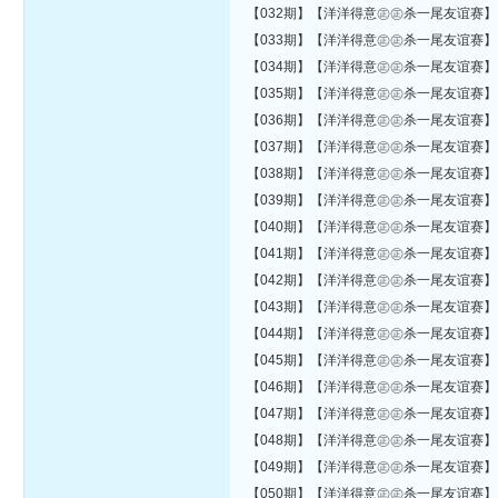
【032期】【洋洋得意㊣㊣杀一尾友谊赛】【
【033期】【洋洋得意㊣㊣杀一尾友谊赛】【
【034期】【洋洋得意㊣㊣杀一尾友谊赛】【
【035期】【洋洋得意㊣㊣杀一尾友谊赛】【
【036期】【洋洋得意㊣㊣杀一尾友谊赛】【
【037期】【洋洋得意㊣㊣杀一尾友谊赛】【
【038期】【洋洋得意㊣㊣杀一尾友谊赛】【
【039期】【洋洋得意㊣㊣杀一尾友谊赛】【
【040期】【洋洋得意㊣㊣杀一尾友谊赛】【
【041期】【洋洋得意㊣㊣杀一尾友谊赛】【
【042期】【洋洋得意㊣㊣杀一尾友谊赛】【
【043期】【洋洋得意㊣㊣杀一尾友谊赛】【
【044期】【洋洋得意㊣㊣杀一尾友谊赛】【
【045期】【洋洋得意㊣㊣杀一尾友谊赛】【
【046期】【洋洋得意㊣㊣杀一尾友谊赛】【
【047期】【洋洋得意㊣㊣杀一尾友谊赛】【
【048期】【洋洋得意㊣㊣杀一尾友谊赛】【
【049期】【洋洋得意㊣㊣杀一尾友谊赛】【
【050期】【洋洋得意㊣㊣杀一尾友谊赛】【