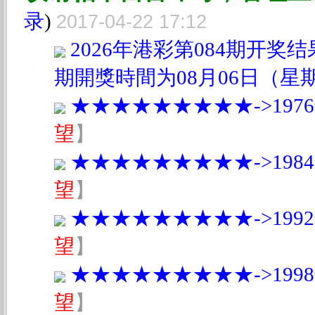
录
)
2017-04-22 17:12
2026年港彩第084期开奖结果：3
期開獎時間为08月06日（星期
★★★★★★★★★->197
望
】
★★★★★★★★★->198
望
】
★★★★★★★★★->199
望
】
★★★★★★★★★->199
望
】