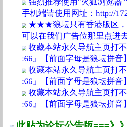
强烈推荐使用"火狐浏览器"
手机端请使用网址：http://172.87
★★★狼坛只有香港版区，
可以在我们广告位那里点进
收藏本站永久导航主页打不开论坛
:66』【前面字母是狼坛拼音
收藏本站永久导航主页打不开论坛
:66』【前面字母是狼坛拼音
收藏本站永久导航主页打不开论坛
:66』【前面字母是狼坛拼音
此贴为论坛公告版===》》