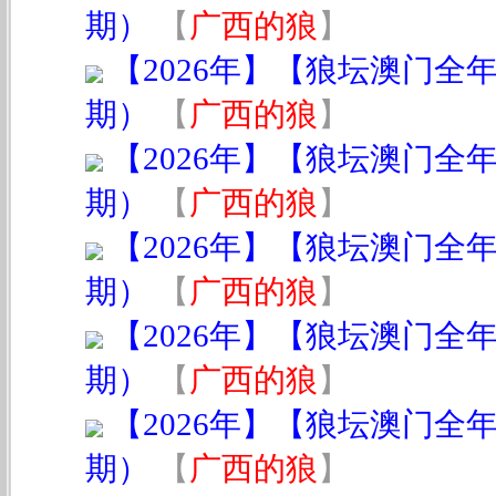
期）
【
广西的狼
】
【2026年】【狼坛澳门全
期）
【
广西的狼
】
【2026年】【狼坛澳门全
期）
【
广西的狼
】
【2026年】【狼坛澳门全
期）
【
广西的狼
】
【2026年】【狼坛澳门全
期）
【
广西的狼
】
【2026年】【狼坛澳门全
期）
【
广西的狼
】