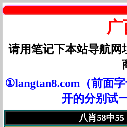
请
广
请用笔记下本站导航网
①langtan8.com
开的分别试一下
八肖58中5