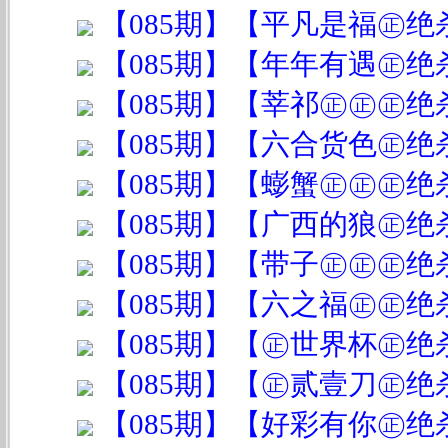
【085期】【平凡是福㊣绝
【085期】【年年有遇㊣绝
【085期】【莘祁㊣㊣㊣绝
【085期】【六合货色㊣绝
【085期】【蟛蟹㊣㊣㊣绝
【085期】【广西的狼㊣绝
【085期】【带子㊣㊣㊣绝
【085期】【六之福㊣㊣绝
【085期】【㊣世界杯㊣绝
【085期】【㊣贰壹刀㊣绝
【085期】【好彩有你㊣绝