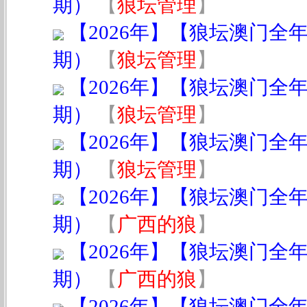
期）
【
狼坛管理
】
【2026年】【狼坛澳门全
期）
【
狼坛管理
】
【2026年】【狼坛澳门全
期）
【
狼坛管理
】
【2026年】【狼坛澳门全
期）
【
狼坛管理
】
【2026年】【狼坛澳门全
期）
【
广西的狼
】
【2026年】【狼坛澳门全
期）
【
广西的狼
】
【2026年】【狼坛澳门全