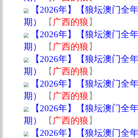
【2026年】【狼坛澳门全
期）
【
广西的狼
】
【2026年】【狼坛澳门全
期）
【
广西的狼
】
【2026年】【狼坛澳门全
期）
【
广西的狼
】
【2026年】【狼坛澳门全
期）
【
广西的狼
】
【2026年】【狼坛澳门全
期）
【
广西的狼
】
【2026年】【狼坛澳门全