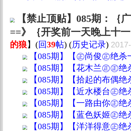
【禁止顶贴】085期：｛
==》｛开奖前一天晚上十
的狼
】
(
回
39
帖
) (
历史记录
)
2017-
【085期】【㊣尚俊㊣绝杀
【085期】【花木兰㊣㊣绝
【085期】【拾起的布偶绝
【085期】【近水楼台㊣绝
【085期】【一路由你㊣绝
【085期】【蓝色妖姬㊣绝
【085期】【洋洋得意㊣绝