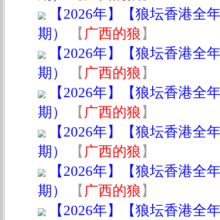
【2026年】【狼坛香港全
期）
【
广西的狼
】
【2026年】【狼坛香港全
期）
【
广西的狼
】
【2026年】【狼坛香港全
期）
【
广西的狼
】
【2026年】【狼坛香港全
期）
【
广西的狼
】
【2026年】【狼坛香港全
期）
【
广西的狼
】
【2026年】【狼坛香港全