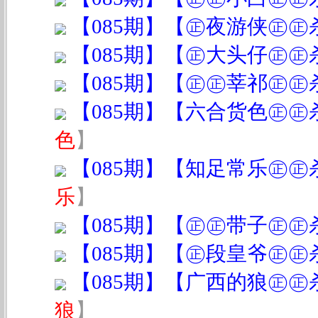
【085期】【㊣夜游侠㊣㊣
【085期】【㊣大头仔㊣㊣
【085期】【㊣㊣莘祁㊣㊣
【085期】【六合货色㊣㊣
色
】
【085期】【知足常乐㊣㊣
乐
】
【085期】【㊣㊣带子㊣㊣
【085期】【㊣段皇爷㊣㊣
【085期】【广西的狼㊣㊣
狼
】